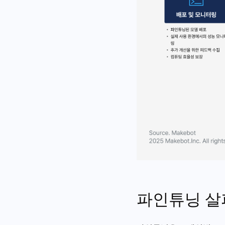
파인튜닝 살