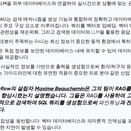
LLM을 외부 데이터베이스와 연결하여 실시간으로 상황에 맞는 관
RAG
는
검색
메커니즘을 생성 기능과 통합하여 정확하고 데이터에
가지 주요 구성 요소로 이루어집니다: 쿼리를 벡터로 임베딩, 벡
 관련성을 재순위화, 그리고 검색된 데이터와 LLM을 활용한 응답
이크봇이 주목하는 RAG는 최신 정보가 중요한 동적 환경에서 특
은 독점 정보를 보안된 데이터베이스 내에 유지할 수 있어 데이
을 제공합니다.
의 사실적인 정보를 기반으로 출력을 생성함으로써
환각
(허구의 
 가이드라인에 대한 유연한 적용이 중요한 의료 분야 같은 산업
irflow의 설립자
Maxime Beauchemin은
그의 팀이 RAG
 향상시켰는지 설명했습니다. 그들은
RAG
를 사용하여 
적으로 검색하여 SQL 쿼리를 생성함으로써
파인튜닝
과 
다.
복잡성을 동반합니다. 벡터
데이터베이스
와 의미론적 인덱싱을 
한 지연이 발생할 수 있습니다.