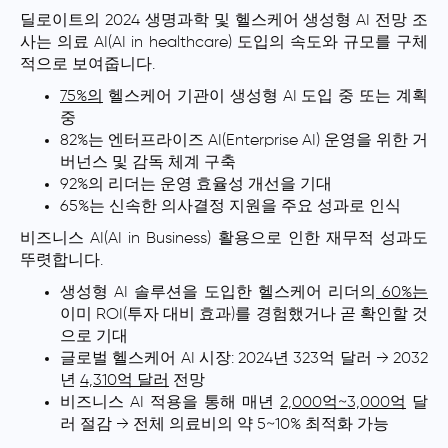
딜로이트의 2024 생명과학 및 헬스케어 생성형 AI 전망 조
사는 의료 AI(AI in healthcare) 도입의 속도와 규모를 구체
적으로 보여줍니다.
75%의
헬스케어 기관이 생성형 AI 도입 중 또는 계획
중
82%는 엔터프라이즈 AI(Enterprise AI) 운영을 위한 거
버넌스 및 감독 체계 구축
92%의 리더는 운영 효율성 개선을 기대
65%는 신속한 의사결정 지원을 주요 성과로 인식
비즈니스 AI(AI in Business) 활용으로 인한 재무적 성과도
뚜렷합니다.
생성형 AI 솔루션을 도입한 헬스케어 리더의
60%는
이미 ROI(투자 대비 효과)를 경험했거나 곧 확인할 것
으로 기대
글로벌 헬스케어 AI 시장: 2024년 323억 달러 → 2032
년
4,310억 달러
전망
비즈니스 AI 적용을 통해 매년
2,000억~3,000억
달
러 절감 → 전체 의료비의 약 5~10% 최적화 가능