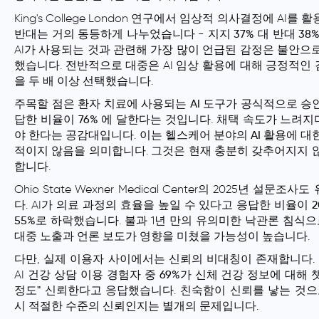
King's College London 연구에서 임상적 의사결정에 AI
반대는 거의 동등하게 나누었습니다 -
지지 37% 대 반대 38
AI가 사용되는 것과 관련해 가장 많이 언급된 감정은 불안으로
했습니다. 전반적으로 대중은 AI 임상 활용에 대해
긍정적인 
을 두 배 이상
선택했습니다.
주목할 점은
환자 치료에 사용되는 AI 도구가 공식적으로 승
답한 비율이 76%
에 달한다는 것입니다. 채택 속도가 느려
야 한다는 공감대입니다. 이는
헬스케어 분야의 AI 활용
에 대
적이지 않음을 의미합니다. 그것은 현재 충분히 갖추어지지 
합니다.
Ohio State Wexner Medical Center의 2025년 설문
다. AI가 의료 과정의 효율을 높일 수 있다고 응답한 비율이
55%로 하락
했습니다. 불과 1년 만의 유의미한 낙관론 침식으로
대중 노출과 언론 보도가 영향을 미쳤을 가능성이 높습니다.
다만, 실제 이용자 사이에서는 신뢰의 비대칭이 존재합니다. 
AI 건강 상담 이용 경험자 중
69%가 신체 건강 정보에 대해 챗
정도" 신뢰
한다고 응답했습니다. 친숙함이 신뢰를 낳는 것으
시 적절한 수준의 신뢰인지는 별개의 문제입니다.