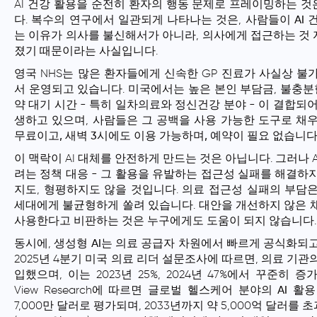
AI 건강 활용을 순전히 환자의 행동 문제로 프레이밍하는 
다. 복수의 연구에서 일관되게 나타나는 것은, 사람들이
AI
는 이유가 의사를 불신해서가 아니라,
의사에게 접근하는 것
졌기 때문
이라는 사실입니다.
영국 NHS는 많은 환자들에게 신속한 GP 진료가 사실상 불
서 운영되고 있습니다. 미국에서는 높은 본인 부담금, 불충분한
약 대기 시간 - 특히 일차의료와 정신건강 분야 - 이 결합되
생하고 있으며, 사람들은 그 공백을 사용 가능한 도구로 채
무료이고, 새벽 3시에도 이용 가능하며, 예약이 필요 없습니다
이 맥락이 AI 대체를 안전하게 만드는 것은 아닙니다. 그러나 
려는 정책 대응 - 그 활용을 유발하는 접근성 실패를 해결하지
지도, 형평하지도 않을 것입니다. 의료 접근성 실패의 부담
세대에게 불균형하게 쏠려 있습니다. 대안을 개선하지 않은 
사용한다고 비판하는 것은 누구에게도 도움이 되지 않습니다.
동시에,
생성형 AI
는 의료 공급자 차원에서 빠르게 공식화되고 있
2025년 4분기 미국 의료 리더 설문조사에 따르면,
의료 기관의
입
했으며, 이는 2023년 25%, 2024년 47%에서 꾸준히 증
View Research에 따르면 글로벌
헬스케어 분야의 AI 활용
7,000만 달러로 평가되며, 2033년까지 약 5,000억 달러